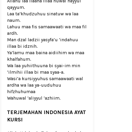
Allahu laa ilaaha illaa huwal hayyul
qayyum.
Laa ta’khudzuhuu sinatuw wa laa
naum.
Lahuu maa fis samaawaati wa maa fil
ardh.
Man dzal ladzii yasyfa’u ‘indahuu
illaa bi idznih.
Ya’lamu maa baina aidiihim wa maa
khalfahum.
Wa laa yuhiithuuna bi syai-im min
‘ilmihii illaa bi maa syaa-a.
Wasi’a kursiyyuhus samaawaati wal
ardha wa laa ya-uuduhuu
hifzhuhumaa
Wahuwal ‘aliyyul ‘azhiim.
TERJEMAHAN INDONESIA AYAT
KURSI