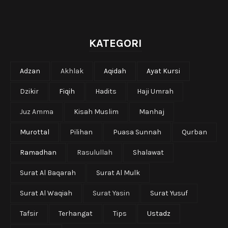
KATEGORI
Adzan
Akhlak
Aqidah
Ayat Kursi
Dzikir
Fiqih
Hadits
Haji Umrah
Juz Amma
Kisah Muslim
Manhaj
Murottal
Pilihan
Puasa Sunnah
Qurban
Ramadhan
Rasulullah
Shalawat
Surat Al Baqarah
Surat Al Mulk
Surat Al Waqiah
Surat Yasin
Surat Yusuf
Tafsir
Terhangat
Tips
Ustadz